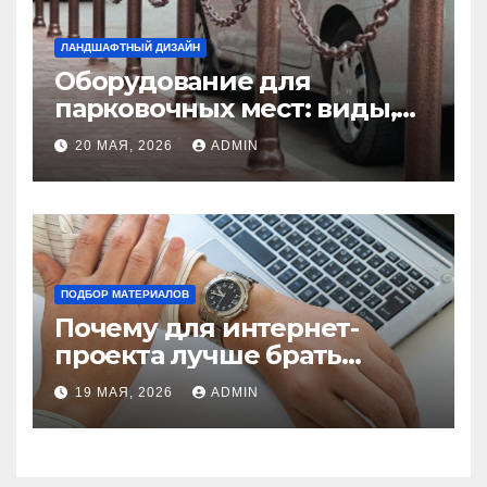
ЛАНДШАФТНЫЙ ДИЗАЙН
Оборудование для
парковочных мест: виды,
функции и нормы
20 МАЯ, 2026
ADMIN
установки
ПОДБОР МАТЕРИАЛОВ
Почему для интернет-
проекта лучше брать
отдельный сервер:
19 МАЯ, 2026
ADMIN
преимущества и ключевые
аспекты