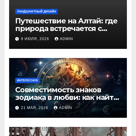
ЛАНДШАФТНЫЙ ДИЗАЙН
Путешествие на Алтай: где
природа встречается с
духом приключений
9 ИЮЛЯ, 2026
ADMIN
ИНТЕРЕСНОЕ
Совместимость знаков
зодиака в любви: как найти
идеальную пару и
21 МАЯ, 2026
ADMIN
избежать конфликтов