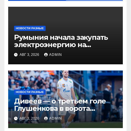
НОВОСТИ РАЗНЫЕ
Румыния начала закупать
электроэнергию на
Украине из-за дефицита
АВГ 3, 2026
ADMIN
НОВОСТИ РАЗНЫЕ
Дивеев — о третьем голе
Глушенкова в ворота
«Оренбурга»: «Напомнил
АВГ 3, 2026
ADMIN
Джону Джону, что
наигрывали в такой