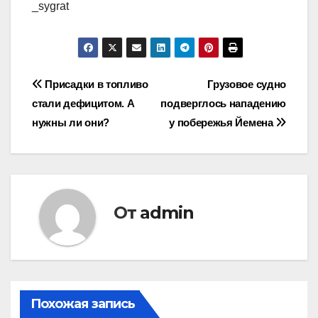
_sygrat
Навигация
Присадки в топливо
Грузовое судно
стали дефицитом. А
подверглось нападению
по
нужны ли они?
у побережья Йемена
записям
От
admin
Похожая запись