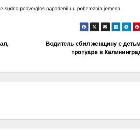
voe-sudno-podverglos-napadeniiu-u-poberezhia-jemena
ал,
Водитель сбил женщину с детьм
тротуаре в Калинингр