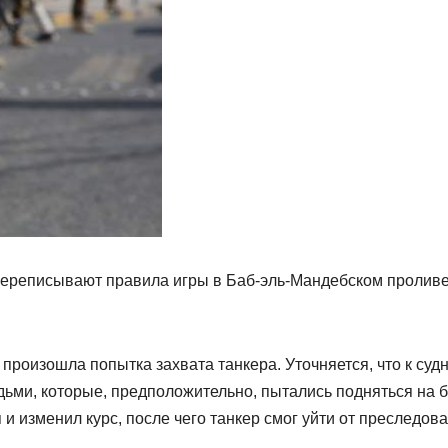
 переписывают правила игры в Баб-эль-Мандебском пролив
произошла попытка захвата танкера. Уточняется, что к суд
ьми, которые, предположительно, пытались подняться на б
и изменил курс, после чего танкер смог уйти от преследова