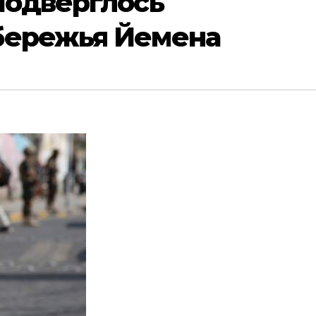
подверглось
бережья Йемена