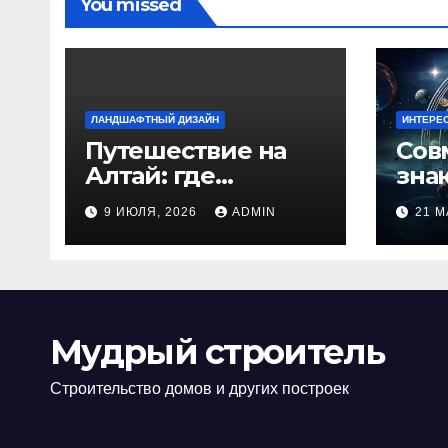
You missed
ЛАНДШАФТНЫЙ ДИЗАЙН
ИНТЕРЕ
Путешествие на
Сов
Алтай: где
зна
природа
люб
9 ИЮЛЯ, 2026
ADMIN
21 М
встречается с
иде
духом
изб
приключений
кон
Мудрый строитель
Строительство домов и других построек