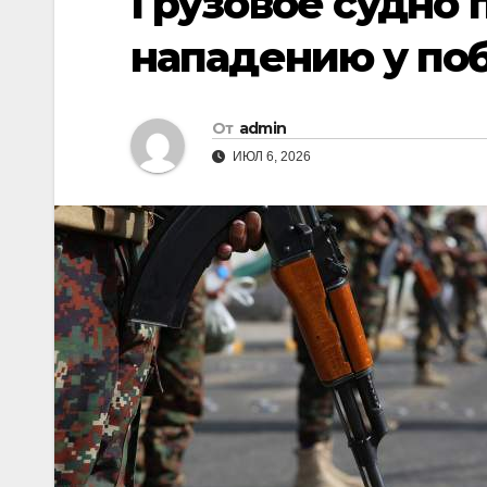
Грузовое судно 
нападению у по
От
admin
ИЮЛ 6, 2026