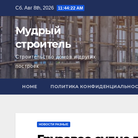
Перейти
Сб. Авг 8th, 2026
11:44:23 AM
к
содержимому
Мудрый
строитель
Строительство домов и других
построек
HOME
ПОЛИТИКА КОНФИДЕНЦИАЛЬНО
НОВОСТИ РАЗНЫЕ