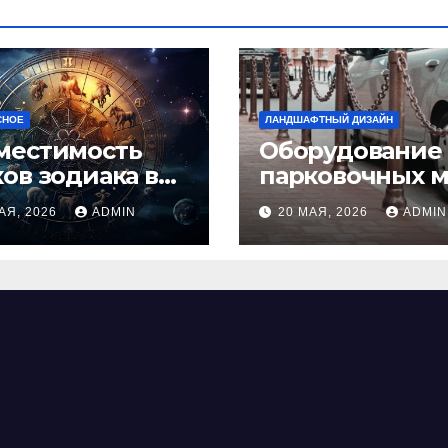
СНОЕ
ЛАНДШАФТНЫЙ ДИЗАЙН
местимость
Оборудование
ков зодиака в
парковочных м
ви: как найти
виды, функции
АЯ, 2026
ADMIN
20 МАЯ, 2026
ADMIN
альную пару и
нормы установ
ежать
фликтов