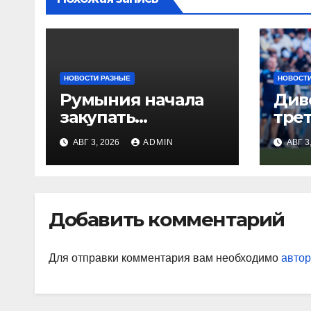
НОВОСТИ РАЗНЫЕ
НОВОСТИ
Румыния начала
Див
закупать
тре
электроэнергию
Глу
АВГ 3, 2026
ADMIN
АВГ 3
на Украине из-за
вор
дефицита
«Ор
«На
Джо
Добавить комментарий
наи
так
Для отправки комментария вам необходимо
автор