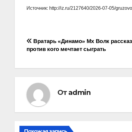
Источник: http://iz.ru/2127640/2026-07-05/gruzo
Навигация
Вратарь «Динамо» Мх Волк рассказ
против кого мечтает сыграть
по
записям
От
admin
Похожая запись