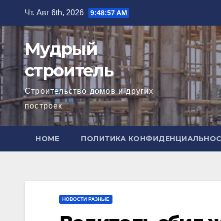
Перейти
Чт. Авг 6th, 2026
9:48:58 AM
к
содержимому
Мудрый
строитель
Строительство домов и других
построек
HOME
ПОЛИТИКА КОНФИДЕНЦИАЛЬНО
НОВОСТИ РАЗНЫЕ