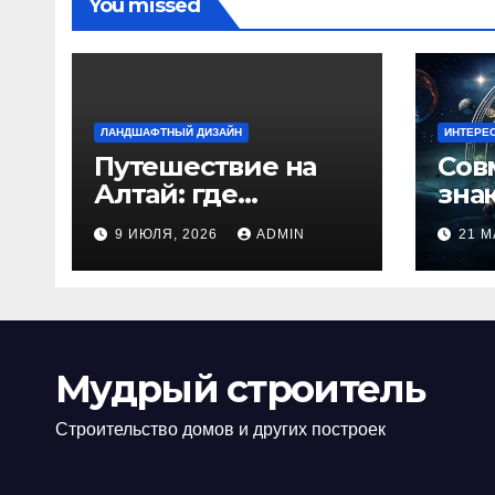
You missed
ЛАНДШАФТНЫЙ ДИЗАЙН
ИНТЕРЕ
Путешествие на
Сов
Алтай: где
зна
природа
люб
9 ИЮЛЯ, 2026
ADMIN
21 М
встречается с
иде
духом
изб
приключений
кон
Мудрый строитель
Строительство домов и других построек