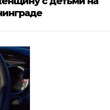
женщину с детьми на
нинграде