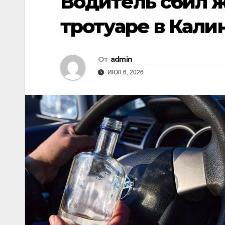
Водитель сбил 
тротуаре в Кали
От
admin
ИЮЛ 6, 2026