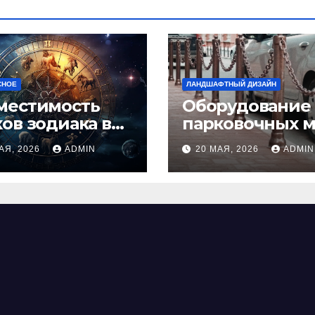
СНОЕ
ЛАНДШАФТНЫЙ ДИЗАЙН
местимость
Оборудование
ков зодиака в
парковочных м
ви: как найти
виды, функции
АЯ, 2026
ADMIN
20 МАЯ, 2026
ADMIN
альную пару и
нормы установ
ежать
фликтов