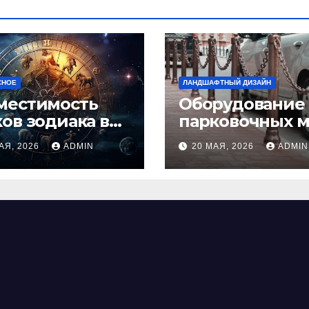
СНОЕ
ЛАНДШАФТНЫЙ ДИЗАЙН
местимость
Оборудование
ков зодиака в
парковочных м
ви: как найти
виды, функции
АЯ, 2026
ADMIN
20 МАЯ, 2026
ADMIN
альную пару и
нормы установ
ежать
фликтов