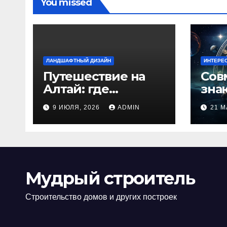
You missed
ЛАНДШАФТНЫЙ ДИЗАЙН
ИНТЕРЕ
Путешествие на
Сов
Алтай: где
зна
природа
люб
9 ИЮЛЯ, 2026
ADMIN
21 М
встречается с
иде
духом
изб
приключений
кон
Мудрый строитель
Строительство домов и других построек