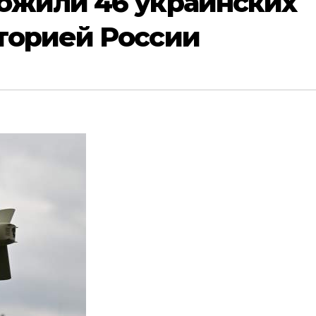
ожили 46 украинских
торией России