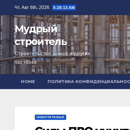
Перейти
Чт. Авг 6th, 2026
5:28:14 AM
к
содержимому
Мудрый
строитель
Строительство домов и других
построек
HOME
ПОЛИТИКА КОНФИДЕНЦИАЛЬНО
НОВОСТИ РАЗНЫЕ