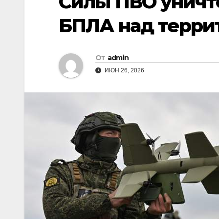
Силы ПВО уничт
БПЛА над терри
От
admin
ИЮН 26, 2026